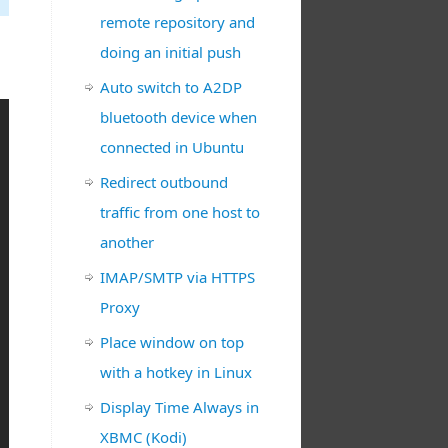
remote repository and
doing an initial push
Auto switch to A2DP
bluetooth device when
connected in Ubuntu
Redirect outbound
traffic from one host to
another
IMAP/SMTP via HTTPS
Proxy
Place window on top
with a hotkey in Linux
Display Time Always in
XBMC (Kodi)