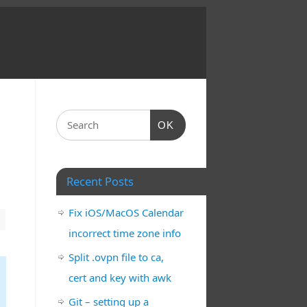
OK
Recent Posts
Fix iOS/MacOS Calendar
incorrect time zone info
Split .ovpn file to ca,
cert and key with awk
Git – setting up a