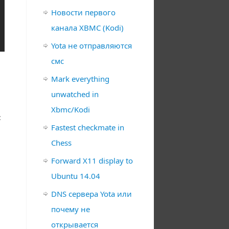
Новости первого
канала XBMC (Kodi)
Yota не отправляются
смс
Mark everything
unwatched in
Xbmc/Kodi
:
Fastest checkmate in
Chess
Forward X11 display to
Ubuntu 14.04
DNS сервера Yota или
почему не
открывается