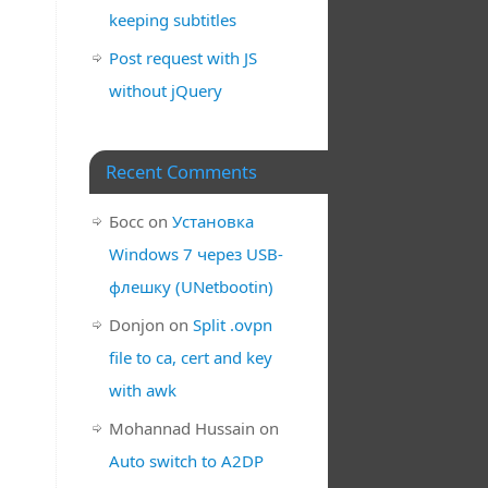
keeping subtitles
Post request with JS
without jQuery
Recent Comments
Босс
on
Установка
Windows 7 через USB-
флешку (UNetbootin)
Donjon
on
Split .ovpn
file to ca, cert and key
with awk
Mohannad Hussain
on
Auto switch to A2DP