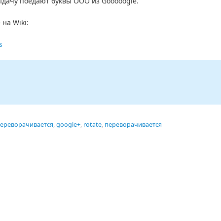
ыдачу поедают буквы OOO из Gooooogle.
 на Wiki:
s
переворачивается
,
google+
,
rotate
,
переворачивается