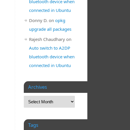
bluetooth device when
connected in Ubuntu
Donny D.
on
opkg
upgrade all packages
Rajesh Chaudhary
on
Auto switch to A2DP
bluetooth device when
connected in Ubuntu
Archives
Tags