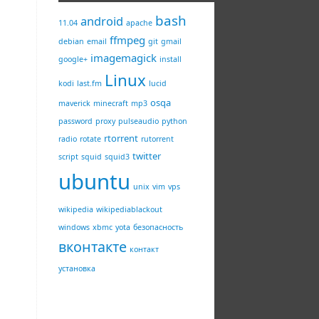
bash
android
11.04
apache
ffmpeg
debian
email
git
gmail
imagemagick
google+
install
Linux
kodi
last.fm
lucid
osqa
maverick
minecraft
mp3
password
proxy
pulseaudio
python
rtorrent
radio
rotate
rutorrent
twitter
script
squid
squid3
ubuntu
unix
vim
vps
wikipedia
wikipediablackout
windows
xbmc
yota
безопасность
вконтакте
контакт
установка