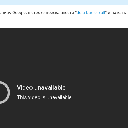
ницу Google, в строке поиска ввести “
do a barrel roll
” и нажать