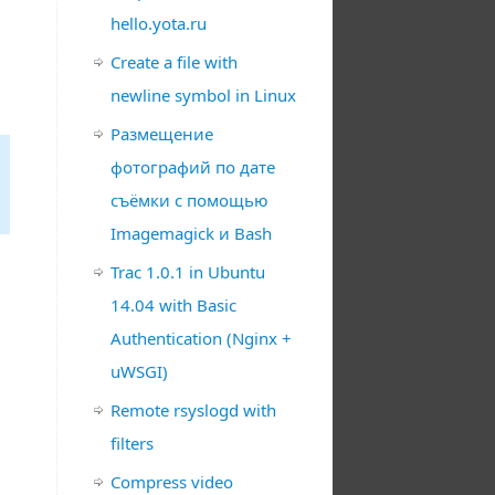
hello.yota.ru
Create a file with
newline symbol in Linux
Размещение
фотографий по дате
съёмки с помощью
Imagemagick и Bash
Trac 1.0.1 in Ubuntu
14.04 with Basic
Authentication (Nginx +
uWSGI)
Remote rsyslogd with
filters
Compress video