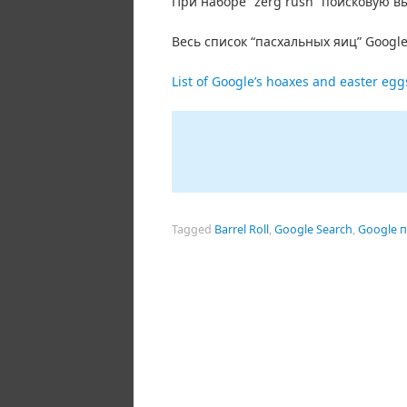
При наборе “zerg rush” поисковую в
Весь список “пасхальных яиц” Google
List of Google’s hoaxes and easter egg
Tagged
Barrel Roll
,
Google Search
,
Google 