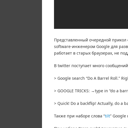
Представленный очередной прикол 
software-инженером Google для разв
работает в старых браузерах, не п
В twitter поступает много сообщений
> Google search “Do A Barrel Roll.” Ri
> GOOGLE TRICKS: →type in “do a barrel 
> Quick! Do a backflip! Actually, do a ba
Также при наборе слова “
tilt
” Google