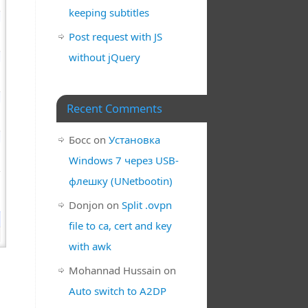
keeping subtitles
Post request with JS
without jQuery
Recent Comments
Босс
on
Установка
Windows 7 через USB-
флешку (UNetbootin)
Donjon
on
Split .ovpn
file to ca, cert and key
with awk
Mohannad Hussain
on
Auto switch to A2DP