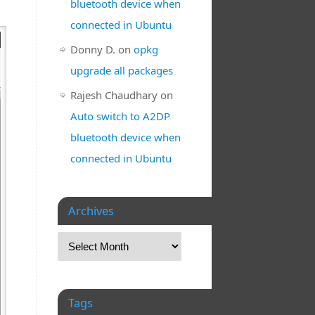
bluetooth device when
connected in Ubuntu
Donny D.
on
opkg
upgrade all packages
Rajesh Chaudhary
on
Auto switch to A2DP
bluetooth device when
connected in Ubuntu
Archives
Tags