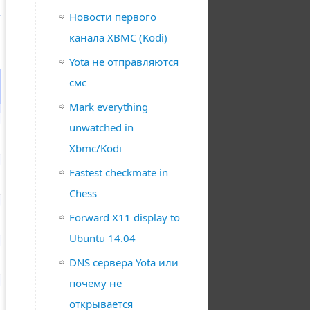
Новости первого
канала XBMC (Kodi)
Yota не отправляются
смс
Mark everything
unwatched in
Xbmc/Kodi
Fastest checkmate in
Chess
Forward X11 display to
Ubuntu 14.04
DNS сервера Yota или
почему не
открывается