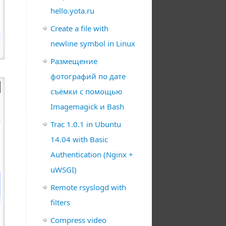
hello.yota.ru
Create a file with
newline symbol in Linux
Размещение
фотографий по дате
съёмки с помощью
Imagemagick и Bash
Trac 1.0.1 in Ubuntu
14.04 with Basic
Authentication (Nginx +
uWSGI)
Remote rsyslogd with
filters
Compress video