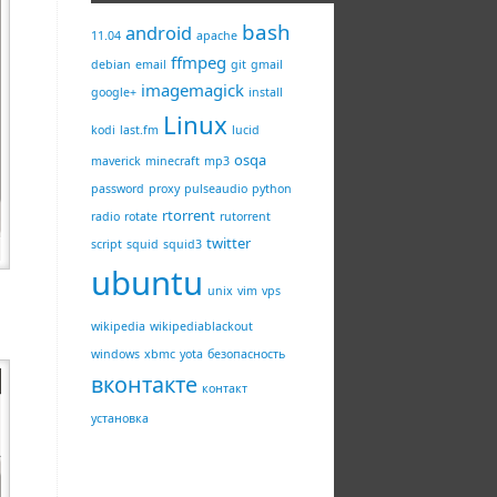
bash
android
11.04
apache
ffmpeg
debian
email
git
gmail
imagemagick
google+
install
Linux
kodi
last.fm
lucid
osqa
maverick
minecraft
mp3
password
proxy
pulseaudio
python
rtorrent
radio
rotate
rutorrent
twitter
script
squid
squid3
ubuntu
unix
vim
vps
wikipedia
wikipediablackout
windows
xbmc
yota
безопасность
вконтакте
контакт
установка