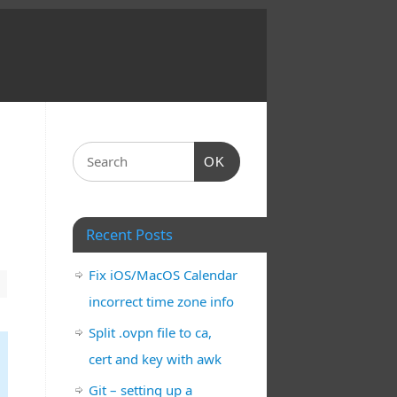
OK
Recent Posts
Fix iOS/MacOS Calendar
incorrect time zone info
Split .ovpn file to ca,
cert and key with awk
Git – setting up a