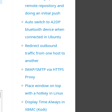
remote repository and
doing an initial push
Auto switch to A2DP
bluetooth device when
connected in Ubuntu
Redirect outbound
traffic from one host to
another
IMAP/SMTP via HTTPS
Proxy
Place window on top
with a hotkey in Linux
Display Time Always in
XBMC (Kodi)