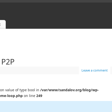
t
SANDALOV AND PROVIDES INFORMATION ON HIS WORK
 P2P
Leave a comment
 on value of type bool in
/var/www/sandalov.org/blog/wp-
eme-loop.php
on line
249