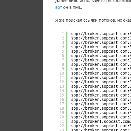
Далее либо используется встроенный 
вот
он в XML.
Я же поискал ссылки потоков, их ока
1
sop://broker.sopcast.com:
2
sop://broker.sopcast.com:
3
sop://broker.sopcast.com:
4
sop://broker.sopcast.com:
5
sop://broker.sopcast.com:
6
sop://broker.sopcast.com:
7
sop://broker.sopcast.com:
8
sop://broker.sopcast.com:
9
sop://broker.sopcast.com:
10
sop://broker.sopcast.com:
11
sop://broker.sopcast.com:
12
sop://broker.sopcast.com:
13
sop://broker.sopcast.com:
14
sop://broker.sopcast.com:
15
sop://broker.sopcast.com:
16
sop://broker.sopcast.com:
17
sop://broker.sopcast.com:
18
sop://broker.sopcast.com:
19
sop://broker.sopcast.com:
20
sop://broker.sopcast.com:
21
sop://broker1.sopcast.com
22
sop://broker.sopcast.com:
23
sop://broker.sopcast.com: