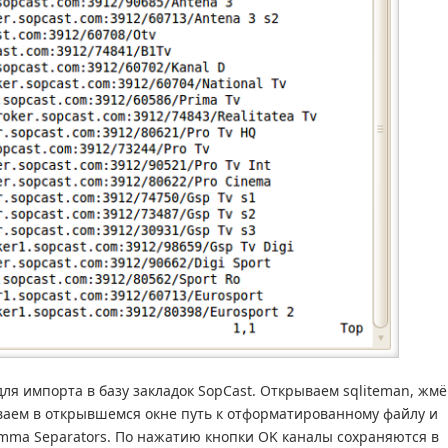
ля импорта в базу закладок SopCast. Открываем sqliteman, жм
ываем в открывшемся окне путь к отформатированному файлу и
mma Separators. По нажатию кнопки OK каналы сохраняются в