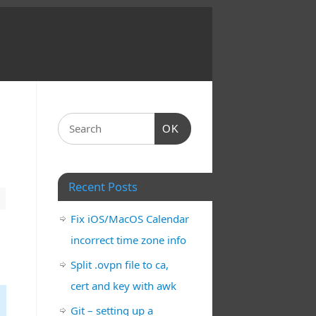
OK
Recent Posts
Fix iOS/MacOS Calendar
incorrect time zone info
Split .ovpn file to ca,
cert and key with awk
Git – setting up a