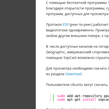
С помощью бесплатной программы
Благодаря открытости программы, 
программ, доступных для просмотра 
Протокол
P2P
(peer-to-peer) работает
видеопотоки одновременно. Проигрыв
любом другом внешнем плеере, к при
В число доступных каналов на сегодн
Geographic, американский спортивный
помощью SopCast возможно слушать 
Для просмотра необходимо скачать п
из раздела
Download
.
Пользователи Ubuntu могут скачать
1
sudo
add-apt-repository pp
2
sudo
apt-get 
install
sopca