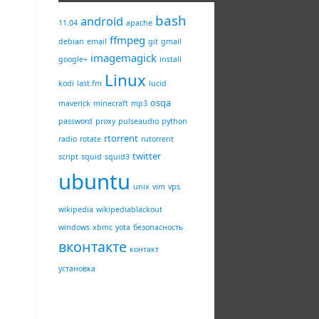
bash
android
11.04
apache
ffmpeg
debian
email
git
gmail
imagemagick
google+
install
Linux
kodi
last.fm
lucid
osqa
maverick
minecraft
mp3
password
proxy
pulseaudio
python
rtorrent
radio
rotate
rutorrent
twitter
script
squid
squid3
ubuntu
unix
vim
vps
wikipedia
wikipediablackout
windows
xbmc
yota
безопасность
вконтакте
контакт
установка