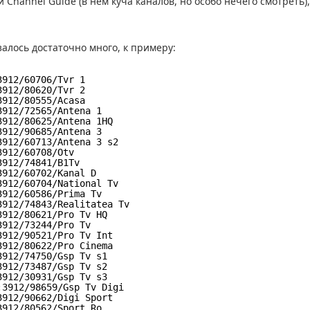
Channel Guide (в нём куча каналов, но особо нечего смотреть),
залось достаточно много, к примеру:
3912/60706/Tvr 1
3912/80620/Tvr 2
3912/80555/Acasa
3912/72565/Antena 1
3912/80625/Antena 1HQ
3912/90685/Antena 3
3912/60713/Antena 3 s2
3912/60708/Otv
3912/74841/B1Tv
3912/60702/Kanal D
3912/60704/National Tv
3912/60586/Prima Tv
3912/74843/Realitatea Tv
3912/80621/Pro Tv HQ
3912/73244/Pro Tv
3912/90521/Pro Tv Int
3912/80622/Pro Cinema
3912/74750/Gsp Tv s1
3912/73487/Gsp Tv s2
3912/30931/Gsp Tv s3
:3912/98659/Gsp Tv Digi
3912/90662/Digi Sport
3912/80562/Sport Ro