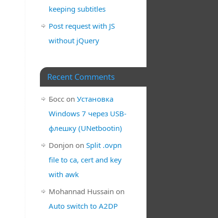
keeping subtitles
Post request with JS
without jQuery
Recent Comments
Босс
on
Установка
Windows 7 через USB-
флешку (UNetbootin)
Donjon
on
Split .ovpn
file to ca, cert and key
with awk
Mohannad Hussain
on
Auto switch to A2DP
.