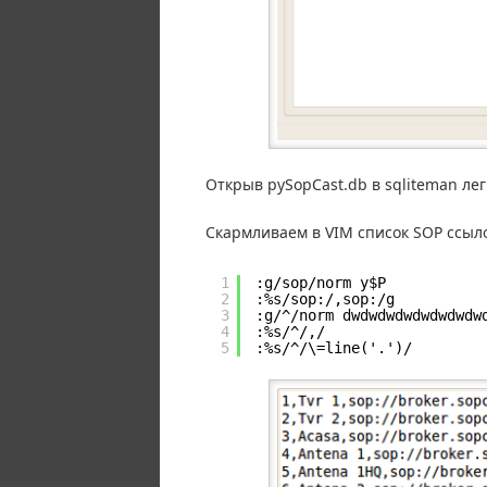
Открыв pySopCast.db в sqliteman лег
Скармливаем в VIM список SOP ссылок
1
:g/sop/norm y$P
2
:%s/sop:/,sop:/g
3
:g/^/norm dwdwdwdwdwdwdwdw
4
:%s/^/,/
5
:%s/^/\=line('.')/