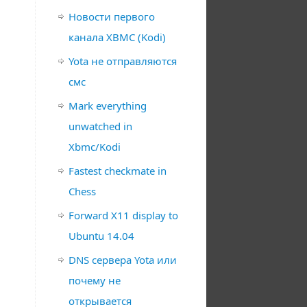
Новости первого
канала XBMC (Kodi)
Yota не отправляются
смс
Mark everything
unwatched in
Xbmc/Kodi
Fastest checkmate in
Chess
Forward X11 display to
Ubuntu 14.04
DNS сервера Yota или
почему не
открывается