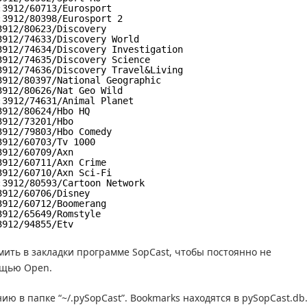
:3912/60713/Eurosport
:3912/80398/Eurosport 2
3912/80623/Discovery
3912/74633/Discovery World
3912/74634/Discovery Investigation
3912/74635/Discovery Science
3912/74636/Discovery Travel&Living
3912/80397/National Geographic
3912/80626/Nat Geo Wild
:3912/74631/Animal Planet
3912/80624/Hbo HQ
3912/73201/Hbo
3912/79803/Hbo Comedy
3912/60703/Tv 1000
3912/60709/Axn
3912/60711/Axn Crime
3912/60710/Axn Sci-Fi
:3912/80593/Cartoon Network
3912/60706/Disney
3912/60712/Boomerang
3912/65649/Romstyle
3912/94855/Etv
мить в закладки программе SopCast, чтобы постоянно не
ощью Open.
ю в папке “~/.pySopCast”. Bookmarks находятся в pySopCast.db