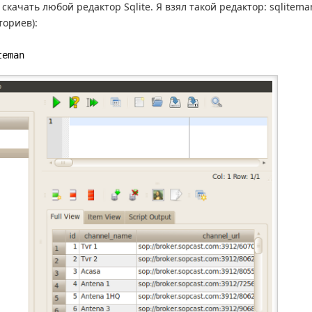
качать любой редактор Sqlite. Я взял такой редактор: sqlitema
ториев):
teman