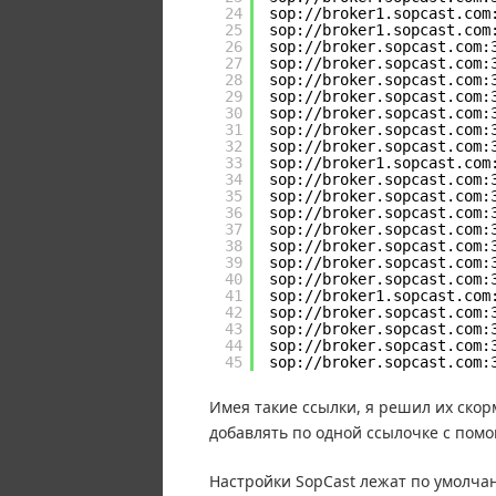
24
sop://broker1.sopcast.com
25
sop://broker1.sopcast.com
26
sop://broker.sopcast.com:
27
sop://broker.sopcast.com:
28
sop://broker.sopcast.com:
29
sop://broker.sopcast.com:
30
sop://broker.sopcast.com:
31
sop://broker.sopcast.com:
32
sop://broker.sopcast.com:
33
sop://broker1.sopcast.com
34
sop://broker.sopcast.com:
35
sop://broker.sopcast.com:
36
sop://broker.sopcast.com:
37
sop://broker.sopcast.com:
38
sop://broker.sopcast.com:
39
sop://broker.sopcast.com:
40
sop://broker.sopcast.com:
41
sop://broker1.sopcast.com
42
sop://broker.sopcast.com:
43
sop://broker.sopcast.com:
44
sop://broker.sopcast.com:
45
sop://broker.sopcast.com:
Имея такие ссылки, я решил их скор
добавлять по одной ссылочке с пом
Настройки SopCast лежат по умолчани