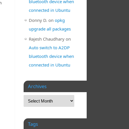
bluetooth device when
n
connected in Ubuntu
Donny D.
on
opkg
upgrade all packages
Rajesh Chaudhary
on
Auto switch to A2DP
bluetooth device when
connected in Ubuntu
Archives
Tags