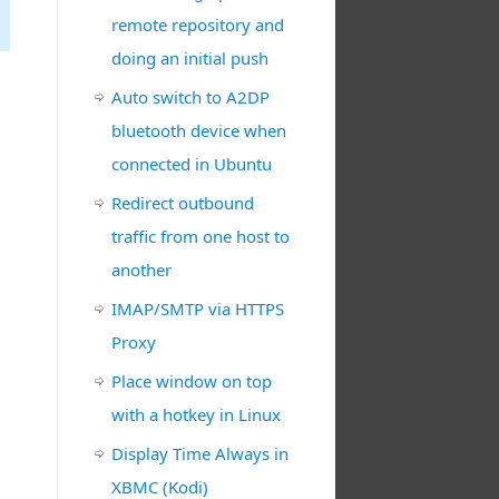
remote repository and
doing an initial push
Auto switch to A2DP
bluetooth device when
connected in Ubuntu
Redirect outbound
traffic from one host to
another
IMAP/SMTP via HTTPS
Proxy
Place window on top
with a hotkey in Linux
Display Time Always in
XBMC (Kodi)