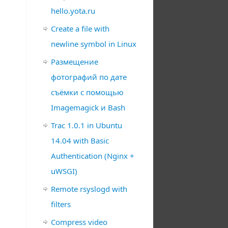
hello.yota.ru
Create a file with
newline symbol in Linux
Размещение
фотографий по дате
съёмки с помощью
Imagemagick и Bash
Trac 1.0.1 in Ubuntu
14.04 with Basic
Authentication (Nginx +
uWSGI)
Remote rsyslogd with
filters
Compress video