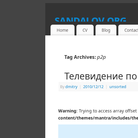
sandalov.org
Home
CV
Blog
Contac
THIS SITE IS A PORTAL TO DMITRY 
p2p
Tag Archives:
Телевидение по
By
dmitry
|
2010/12/12
|
unsorted
Warning
: Trying to access array offset
content/themes/mantra/includes/th