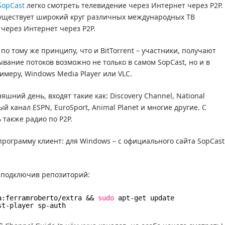
SopCast
легко смотреть телевидение через Интернет через P2P.
существует широкий круг различных международных ТВ
через Интернет через P2P.
 по тому же принципу, что и BitTorrent – участники, получают
ание потоков возможно не только в самом SopCast, но и в
меру, Windows Media Player или VLC.
яшний день, входят такие как: Discovery Channel, National
 канал ESPN, EuroSport, Animal Planet и многие другие. С
также радио по P2P.
рограмму клиент: для Windows – с официального сайта SopCast
, подключив репозиторий:
a:ferramroberto
/extra
&& 
sudo
apt-get update
st-player sp-auth