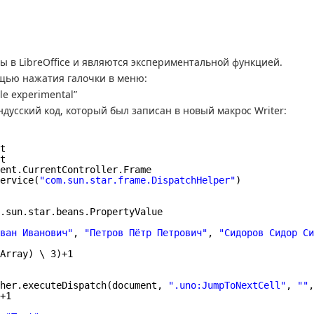
 в LibreOffice и являются экспериментальной функцией.
щью нажатия галочки в меню:
le experimental”
усский код, который был записан в новый макрос Writer:
t
t
ent.CurrentController.Frame
ervice(
"com.sun.star.frame.DispatchHelper"
)
.sun.star.beans.PropertyValue
ван Иванович"
, 
"Петров Пётр Петрович"
, 
"Сидоров Сидор Си
Array) \ 3)+1
her.executeDispatch(document, 
".uno:JumpToNextCell"
, 
""
,
+1