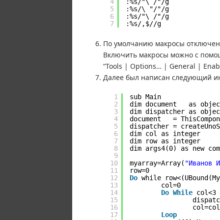
4
:%s/"\ /"/g
5
:%s/\ "/"/g
6
:%s/"\ /"/g
7
:%s/,$//g
По умолчанию макросы отключены
Включить макросы можно с помо
“Tools | Options… | General | Enab
Далее был написан следующий инд
1
sub Main
2
dim document   as objec
3
dim dispatcher as objec
4
document   = ThisCompon
5
dispatcher = createUnoS
6
dim col as integer
7
dim row as integer
8
dim args4(0) as new com
9
10
myarray=Array(
"Иванов И
11
row=0
12
Do
while row<(UBound(My
13
col=0
14
Do
While
col<3
15
dispatc
16
col=col
17
Loop