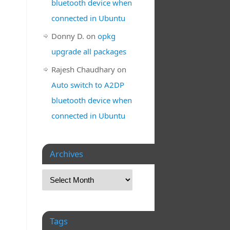
bluetooth device when
connected in Ubuntu
Donny D.
on
opkg
upgrade all packages
Rajesh Chaudhary
on
Auto switch to A2DP
bluetooth device when
connected in Ubuntu
Archives
Tags