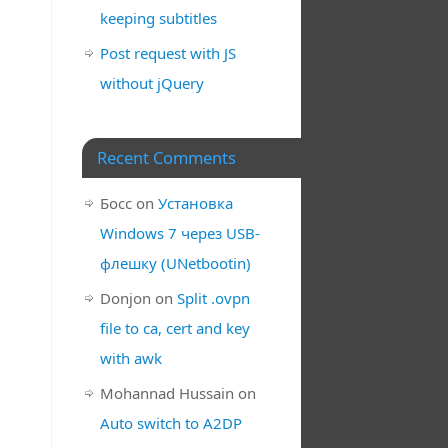
keeping subtitles
Post request with JS
without jQuery
Recent Comments
Босс
on
Установка
Windows 7 через USB-
флешку (UNetbootin)
Donjon
on
Split .ovpn
file to ca, cert and key
with awk
Mohannad Hussain
on
Auto switch to A2DP