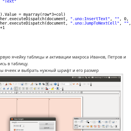
 
"Text"
).Value = myarray(row*3+col)
her.executeDispatch(document, 
".uno:InsertText"
, 
""
, 0, 
her.executeDispatch(document, 
".uno:JumpToNextCell"
, 
""
,
+1
ервую ячейку таблицы и активации макроса Иванов, Петров и
сь в таблицу.
ры ячеек и выбрать нужный шрифт и его размер