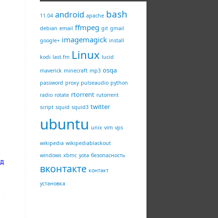
bash
android
11.04
apache
ffmpeg
debian
email
git
gmail
imagemagick
google+
install
Linux
kodi
last.fm
lucid
osqa
maverick
minecraft
mp3
password
proxy
pulseaudio
python
rtorrent
radio
rotate
rutorrent
twitter
script
squid
squid3
ubuntu
unix
vim
vps
wikipedia
wikipediablackout
windows
xbmc
yota
безопасность
дорович"
)
вконтакте
контакт
установка
 0, Array())