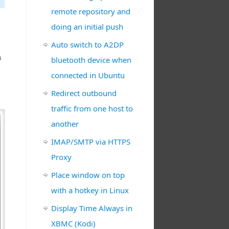
remote repository and
doing an initial push
Auto switch to A2DP
в
bluetooth device when
connected in Ubuntu
Redirect outbound
traffic from one host to
another
IMAP/SMTP via HTTPS
Proxy
Place window on top
with a hotkey in Linux
Display Time Always in
XBMC (Kodi)