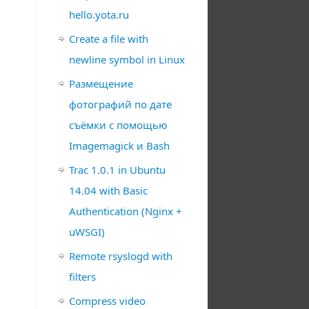
hello.yota.ru
Create a file with
newline symbol in Linux
Размещение
фотографий по дате
съёмки с помощью
Imagemagick и Bash
Trac 1.0.1 in Ubuntu
14.04 with Basic
Authentication (Nginx +
uWSGI)
Remote rsyslogd with
filters
Compress video