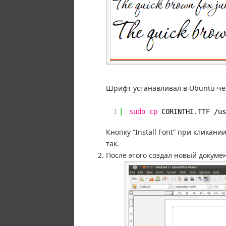
Шрифт устанавливал в Ubuntu че
1
sudo
cp
CORINTHI.TTF 
/us
Кнопку “Install Font” при кликан
так.
После этого создал новый документ