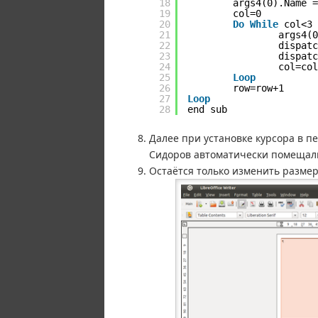
18
args4(0).Name =
19
col=0
20
Do
While
col<3
21
args4(0
22
dispatc
23
dispatc
24
col=col
25
Loop
26
row=row+1
27
Loop
28
end sub
Далее при установке курсора в п
Сидоров автоматически помещали
Остаётся только изменить разме