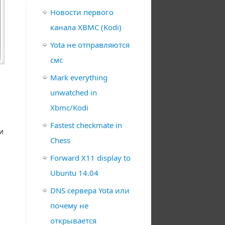
Новости первого
канала XBMC (Kodi)
Yota не отправляются
смс
Mark everything
unwatched in
Xbmc/Kodi
Fastest checkmate in
и
Chess
Forward X11 display to
Ubuntu 14.04
DNS сервера Yota или
почему не
открывается