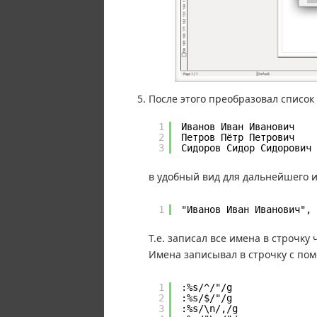
После этого преобразовал список 
1
Иванов Иван Иванович
2
Петров Пётр Петрович
3
Сидоров Сидор Сидорович
в удобный вид для дальнейшего и
1
"Иванов Иван Иванович", 
Т.е. записал все имена в строчку
Имена записывал в строчку с по
1
:%s/^/"/g
2
:%s/$/"/g
3
:%s/\n/,/g