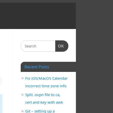
OK
Recent Posts
Fix iOS/MacOS Calendar
incorrect time zone info
Split .ovpn file to ca,
cert and key with awk
Git – setting up a